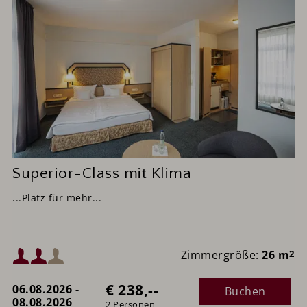
Superior-Class mit Klima
...Platz für mehr...
Mindestbelegung:
Zimmergröße:
26 m
2
€ 238,--
06.08.2026 -
Buchen
Maximalbelegung:
08.08.2026
2 Personen