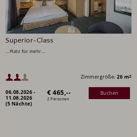
Superior-Class
...Platz für mehr...
Mindestbelegung:
Zimmergröße:
26 m
2
€ 465,--
06.08.2026 -
Buchen
Maximalbelegung:
11.08.2026
2 Personen
(5 Nächte)